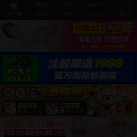
▶ 立即观看完整版
熊出没之夺宝熊兵 第1集
⭐ 9.2 · 冒险
熊出没之夺宝熊兵 第2集
⭐ 9.0 · 爆笑
熊出没之夺宝熊兵 第3集
⭐ 8.8 · 冒险
🐻 角色档案
全部角色 →
熊出没