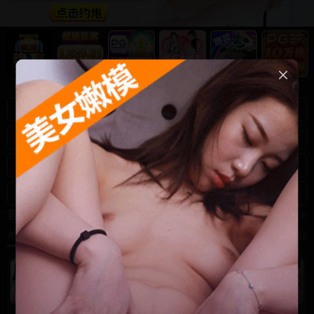
熊大
熊二
光头强
机智勇敢 · 大哥
憨厚可爱 · 吃货
倔强搞笑 · 伐木工
自恋傲
⭐ 影评 · 评分
发表你的评价 →
9.2分
动画迷小张
★★★★★
熊出没之夺宝熊兵免费观看完整版
真的太棒了！画质清
晰，剧情搞笑又温馨，孩子看得哈哈大笑，强烈推荐全
家一起看！