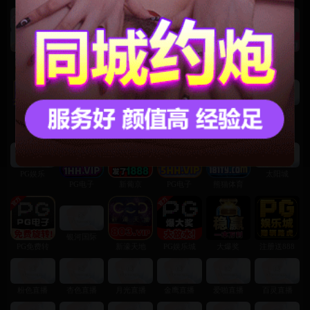
熊出没铁粉
★★★★★
熊出没之夺宝熊兵
是我看过最好的国产动画电影之一，
光头强和熊大熊二的友谊让人感动，
免费观看完整版
太
值了！
宝妈莉莉
★★★★☆
陪孩子看
熊出没之夺宝熊兵免费观看完整版
，笑点密
集，孩子特别喜欢熊二，画面色彩丰富，很有教育意
义。
动画研究员
★★★★★
熊出没之夺宝熊兵
在叙事节奏和角色塑造上都非常成
熟，作为系列首部大电影，奠定了熊出没IP的基调，
免
费观看完整版
值得二刷。